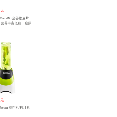
可见
et-Bix全谷物麦片
便秘 营养丰富低糖，糖尿
可见
nbeam 搅拌机/榨汁机