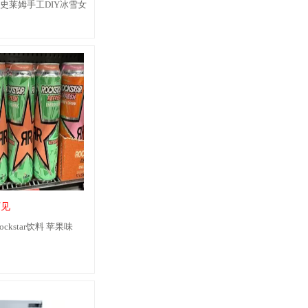
t解压史莱姆手工DIY冰雪女
可见
ckstar饮料 苹果味