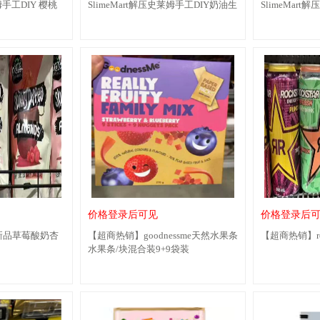
姆手工DIY 樱桃
SlimeMart解压史莱姆手工DIY奶油生
SlimeMar
日蛋糕
王蛋糕
价格登录后可见
价格登录后
 新品草莓酸奶杏
【超商热销】goodnessme天然水果条
【超商热销】ro
水果条/块混合装9+9袋装