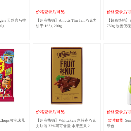
价格登录后可见
价格登录后
gers 天然喜马拉
【超商热销】Arnotts Tim Tam巧克力
【超商热销】We
0g
饼干 165g-200g
750g 改善
病..
价格登录后可见
价格登录后
Chups珍宝珠儿
【超商热销】Whittakers 惠特克巧克
[暂时缺货]
Su
力块装 33%可可含量 水果坚果 2..
绿色