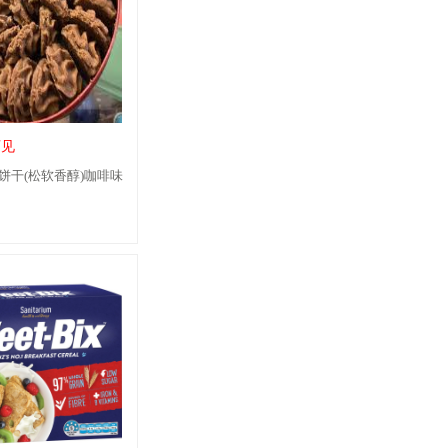
可见
奇饼干(松软香醇)咖啡味