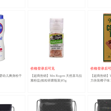
价格登录后可见
价格登录后
sh婴幼儿爽身粉干
【超商热销】Mrs Rogers 天然喜马拉
【超商热销】Wh
雅粉盐(粗粒研磨瓶装)95g
力块装椰子味 3